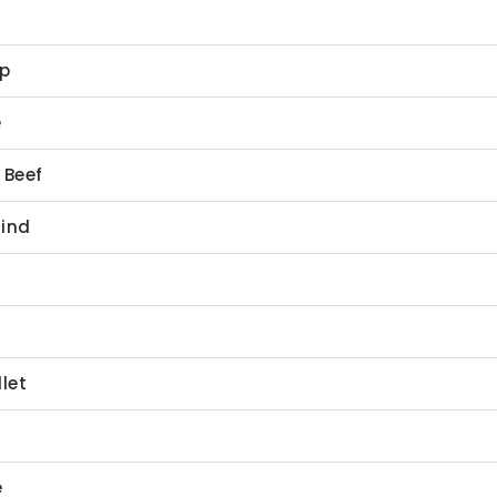
op
e
 Beef
Rind
llet
e